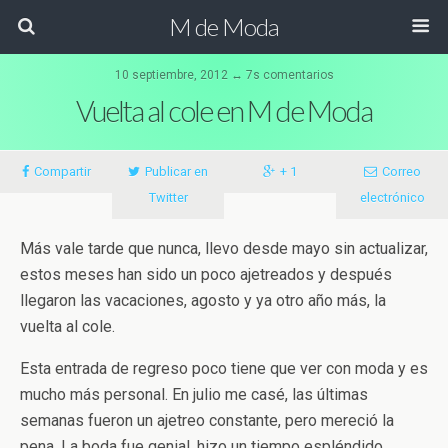
M de Moda
10 septiembre, 2012 ↔ 7s comentarios
Vuelta al cole en M de Moda
Compartir
Publicar en
+ 1
Correo
Twitter
electrónico
Más vale tarde que nunca, llevo desde mayo sin actualizar,
estos meses han sido un poco ajetreados y después
llegaron las vacaciones, agosto y ya otro año más, la
vuelta al cole.
Esta entrada de regreso poco tiene que ver con moda y es
mucho más personal. En julio me casé, las últimas
semanas fueron un ajetreo constante, pero mereció la
pena. La boda fue genial, hizo un tiempo espléndido